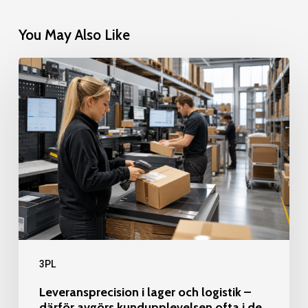
You May Also Like
Leveransprecision
i
lager
och
logistik
–
därför
avgörs
kundupplevelsen
ofta
3PL
i
de
Leveransprecision i lager och logistik –
sista
därför avgörs kundupplevelsen ofta i de