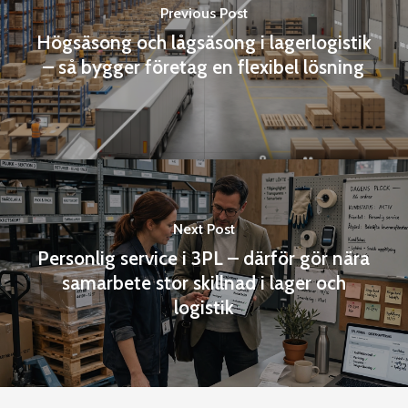
Previous Post
Högsäsong och lågsäsong i lagerlogistik
– så bygger företag en flexibel lösning
Next Post
Personlig service i 3PL – därför gör nära
samarbete stor skillnad i lager och
logistik