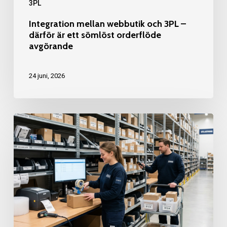
3PL
orderflöde
avgörande
Integration mellan webbutik och 3PL –
därför är ett sömlöst orderflöde
avgörande
24 juni, 2026
3PL
för
små
e-
handlare
–
därför
kan