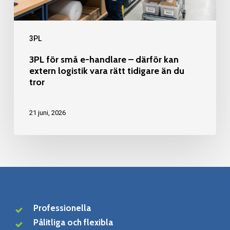
extern
logistik
3PL
vara
rätt
3PL för små e-handlare – därför kan
tidigare
extern logistik vara rätt tidigare än du
tror
än
du
21 juni, 2026
tror
Professionella
Pålitliga och flexibla