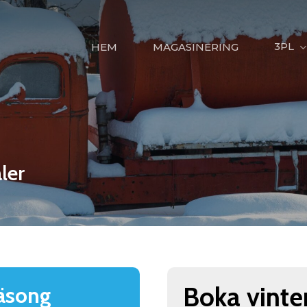
3PL
HEM
MAGASINERING
ler
Boka vinte
säsong