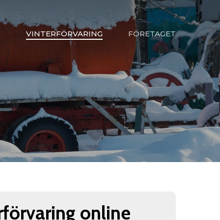
VINTERFÖRVARING
FÖRETAGET
rförvaring online