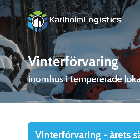
Skip
to
main
content
Vinterförvaring
inomhus i tempererade loka
Vinterförvaring - årets 