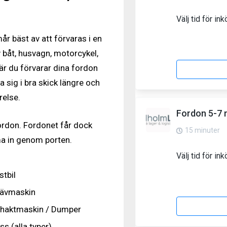
r bäst av att förvaras i en
v båt, husvagn, motorcykel,
är du förvarar dina fordon
 sig i bra skick längre och
relse.
fordon. Fordonet får dock
a in genom porten.
stbil
ävmaskin
haktmaskin / Dumper
ss (alla typer)