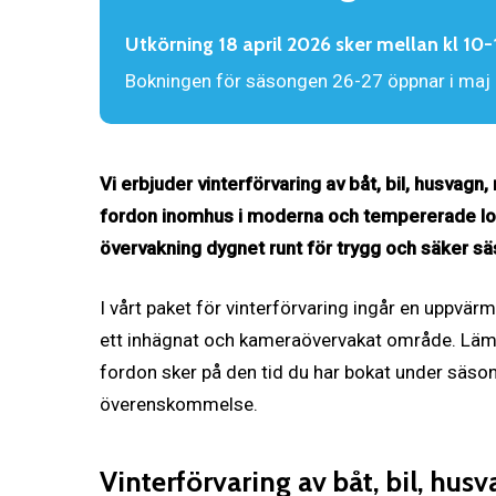
Utkörning 18 april 2026 sker mellan kl 10-
Bokningen för säsongen 26-27 öppnar i maj
Vi erbjuder vinterförvaring av båt, bil, husvagn
fordon inomhus i moderna och tempererade lo
övervakning dygnet runt för trygg och säker s
I vårt paket för vinterförvaring ingår en uppvä
ett inhägnat och kameraövervakat område. Läm
fordon sker på den tid du har bokat under säson
överenskommelse.
Vinterförvaring av båt, bil, hus