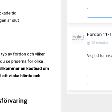
bokade tid
gen är slut
r typ av fordon och vilken
du se priserna för olika
tillkommer en kostnad om
ll att vi ska hämta och
sförvaring