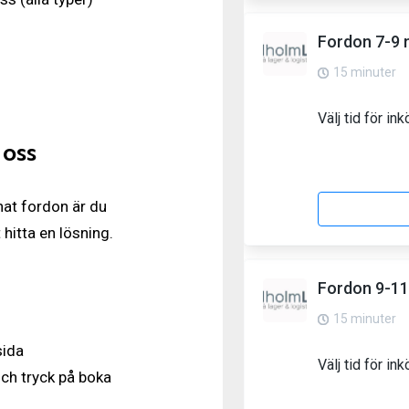
 oss
nat fordon är du
hitta en lösning.
sida
 och tryck på boka