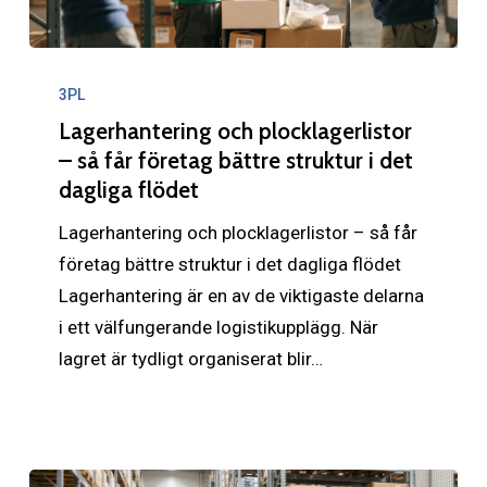
Lagerhantering
och
3PL
plocklagerlistor
Lagerhantering och plocklagerlistor
–
– så får företag bättre struktur i det
dagliga flödet
så
får
Lagerhantering och plocklagerlistor – så får
företag
företag bättre struktur i det dagliga flödet
bättre
Lagerhantering är en av de viktigaste delarna
struktur
i ett välfungerande logistikupplägg. När
i
lagret är tydligt organiserat blir…
det
dagliga
flödet