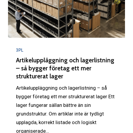
Artikeluppläggning
och
3PL
lagerlistning
Artikeluppläggning och lagerlistning
–
– så bygger företag ett mer
strukturerat lager
så
bygger
Artikeluppläggning och lagerlistning – så
företag
bygger företag ett mer strukturerat lager Ett
ett
lager fungerar sällan bättre än sin
mer
grundstruktur. Om artiklar inte är tydligt
strukturerat
upplagda, korrekt listade och logiskt
lager
organiserade…