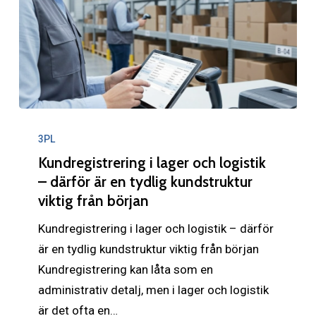
tror
Kundregistrering
i
3PL
lager
Kundregistrering i lager och logistik
och
– därför är en tydlig kundstruktur
viktig från början
logistik
–
Kundregistrering i lager och logistik – därför
därför
är en tydlig kundstruktur viktig från början
är
Kundregistrering kan låta som en
en
administrativ detalj, men i lager och logistik
tydlig
är det ofta en…