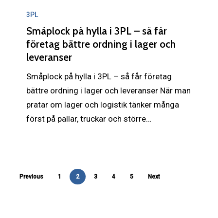
Småplock
på
3PL
hylla
Småplock på hylla i 3PL – så får
i
företag bättre ordning i lager och
leveranser
3PL
–
Småplock på hylla i 3PL – så får företag
så
bättre ordning i lager och leveranser När man
får
pratar om lager och logistik tänker många
företag
först på pallar, truckar och större…
bättre
ordning
i
lager
Previous
1
2
3
4
5
Next
och
leveranser