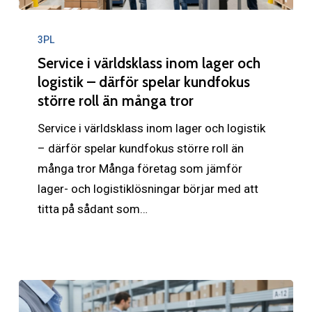
Service
i
3PL
världsklass
Service i världsklass inom lager och
inom
logistik – därför spelar kundfokus
större roll än många tror
lager
och
Service i världsklass inom lager och logistik
logistik
– därför spelar kundfokus större roll än
–
många tror Många företag som jämför
därför
lager- och logistiklösningar börjar med att
spelar
titta på sådant som…
kundfokus
större
roll
än
många