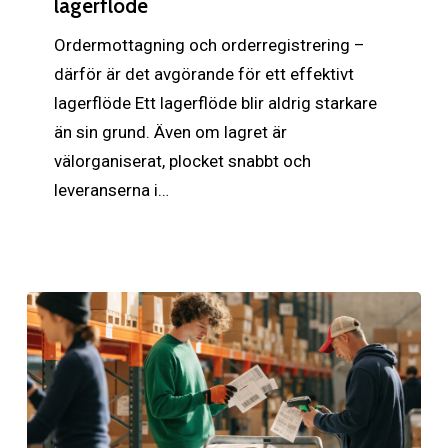
lagerflöde
är
det
Ordermottagning och orderregistrering –
avgörande
därför är det avgörande för ett effektivt
för
lagerflöde Ett lagerflöde blir aldrig starkare
ett
än sin grund. Även om lagret är
effektivt
välorganiserat, plocket snabbt och
lagerflöde
leveranserna i…