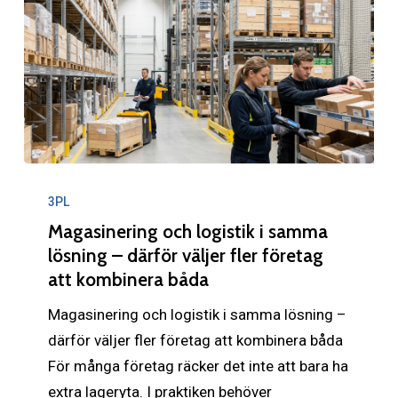
Magasinering
och
3PL
logistik
Magasinering och logistik i samma
i
lösning – därför väljer fler företag
att kombinera båda
samma
lösning
Magasinering och logistik i samma lösning –
–
därför väljer fler företag att kombinera båda
därför
För många företag räcker det inte att bara ha
väljer
extra lageryta. I praktiken behöver