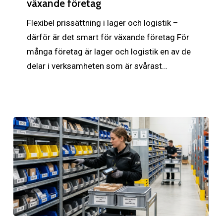
växande företag
och
logistik
Flexibel prissättning i lager och logistik –
–
därför är det smart för växande företag För
därför
många företag är lager och logistik en av de
är
delar i verksamheten som är svårast…
det
smart
för
växande
företag