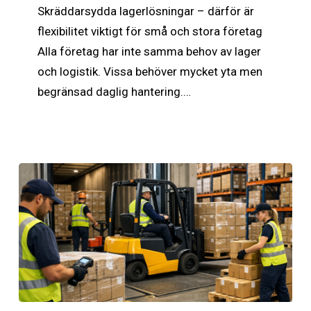
flexibilitet
Skräddarsydda lagerlösningar – därför är
viktigt
flexibilitet viktigt för små och stora företag
för
Alla företag har inte samma behov av lager
små
och logistik. Vissa behöver mycket yta men
och
begränsad daglig hantering.…
stora
företag
Lastning