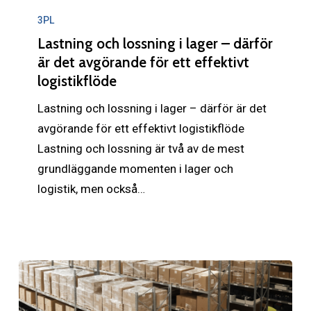
och
3PL
lossning
Lastning och lossning i lager – därför
i
är det avgörande för ett effektivt
logistikflöde
lager
–
Lastning och lossning i lager – därför är det
därför
avgörande för ett effektivt logistikflöde
är
Lastning och lossning är två av de mest
det
grundläggande momenten i lager och
avgörande
logistik, men också…
för
ett
effektivt
logistikflöde