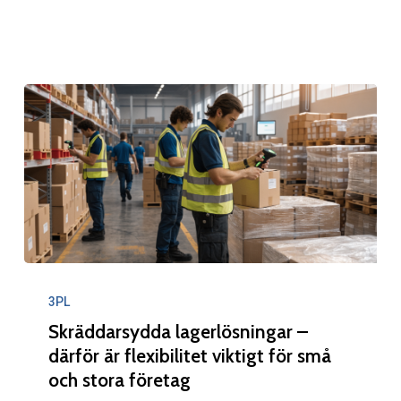
kundstruktur
viktig
från
början
Skräddarsydda
lagerlösningar
3PL
–
Skräddarsydda lagerlösningar –
därför
därför är flexibilitet viktigt för små
och stora företag
är