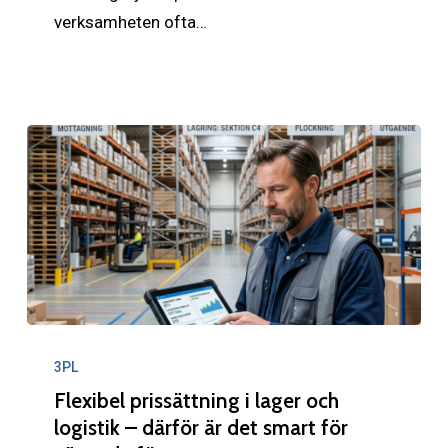
fler
verksamheten ofta…
företag
att
kombinera
båda
Flexibel
prissättning
3PL
i
Flexibel prissättning i lager och
lager
logistik – därför är det smart för