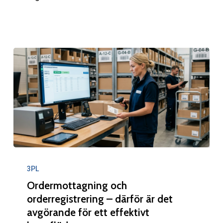
Ordermottagning
och
3PL
orderregistrering
Ordermottagning och
–
orderregistrering – därför är det
avgörande för ett effektivt
därför